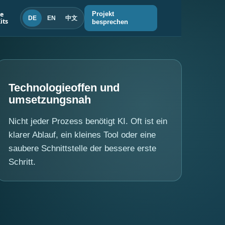
le
Projekt
DE
EN
中文
its
besprechen
Technologieoffen und
umsetzungsnah
Nicht jeder Prozess benötigt KI. Oft ist ein
klarer Ablauf, ein kleines Tool oder eine
saubere Schnittstelle der bessere erste
Schritt.