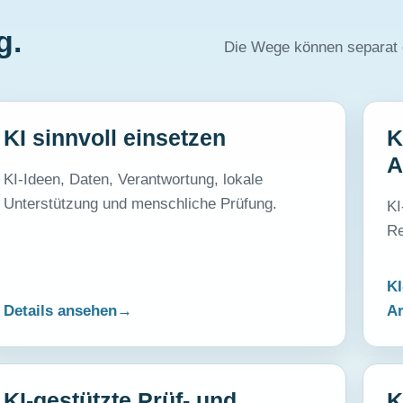
g.
Die Wege können separat o
KI sinnvoll einsetzen
K
A
KI-Ideen, Daten, Verantwortung, lokale
Unterstützung und menschliche Prüfung.
KI
Re
KI
Details ansehen
Ar
KI-gestützte Prüf- und
K